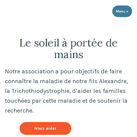
Le soleil à portée de mains
Accéder
Association loi 1901 qui a pour objectifs de faire connaître la maladie
de notre fils, la Trichothiodystrophie, d'aider les familles touchées et
au
Menu
+
dépli
rédui
de soutenir la recherche
contenu
Le soleil à portée de
mains
Notre association a pour objectifs de faire
connaître la maladie de notre fils Alexandre,
la Trichothiodystrophie, d’aider les familles
touchées par cette maladie et de soutenir la
recherche.
Nous aider
Contact