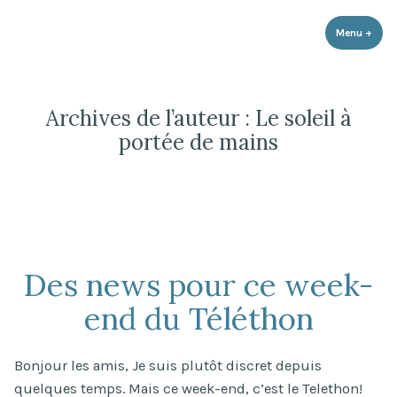
Le soleil à portée de mains
Accéder
Association loi 1901 qui a pour objectifs de faire connaître la maladie
de notre fils, la Trichothiodystrophie, d'aider les familles touchées et
au
Menu
+
dépli
rédui
de soutenir la recherche
contenu
Archives de l’auteur :
Le soleil à
portée de mains
Des news pour ce week-
end du Téléthon
Bonjour les amis, Je suis plutôt discret depuis
quelques temps. Mais ce week-end, c’est le Telethon!