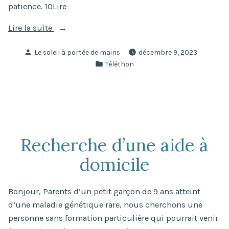
patience. 10Lire
« Des
Lire la suite
nouvelles
Publié
Le soleil à portée de mains
décembre 9, 2023
fraîches
par
Publié
Téléthon
! »
dans
Recherche d’une aide à
domicile
Bonjour, Parents d’un petit garçon de 9 ans atteint
d’une maladie génétique rare, nous cherchons une
personne sans formation particulière qui pourrait venir