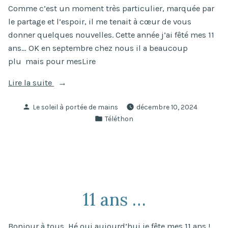
Comme c’est un moment très particulier, marquée par
le partage et l’espoir, il me tenait à cœur de vous
donner quelques nouvelles. Cette année j’ai fêté mes 11
ans… OK en septembre chez nous il a beaucoup
plu mais pour mesLire
« Des
Lire la suite
news
Publié
Le soleil à portée de mains
décembre 10, 2024
pour
par
Publié
Téléthon
ce
dans
week-
end
du
Téléthon »
11 ans …
Bonjour à tous, Hé oui aujourd’hui je fête mes 11 ans !